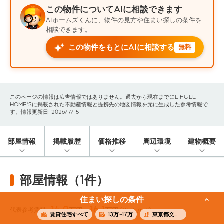
この物件についてAIに相談できます
AIホームズくんに、物件の見方や住まい探しの条件を
相談できます。
この物件をもとにAIに相談する
無料
このページの情報は広告情報ではありません。過去から現在までにLIFULL
HOME'Sに掲載された不動産情報と提携先の地図情報を元に生成した参考情報で
す。情報更新日: 2026/7/15
部屋情報
掲載履歴
価格推移
周辺環境
建物概要
部屋情報（1件）
住まい探しの条件
14.0
16.1
代表参考賃料
万円〜
万円
(26.47m²)
賃貸住宅すべて
13万~17万
東京都文京区