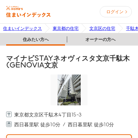
ログイン
住まいインデックス
東京都の住宅
文京区の住宅
千駄
住みたい方へ
オーナーの方へ
マイナビSTAYネオヴィスタ文京千駄木
(GENOVIA文京
東京都文京区千駄木4丁目15-3
西日暮里駅 徒歩10分
西日暮里駅 徒歩10分