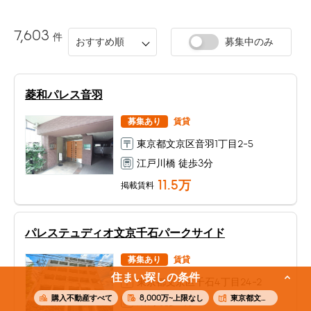
7,603
件
おすすめ順
募集中のみ
菱和パレス音羽
募集あり
賃貸
東京都文京区音羽1丁目2-5
江戸川橋 徒歩3分
11.5
万
掲載賃料
パレステュディオ文京千石パークサイド
募集あり
賃貸
住まい探しの条件
東京都文京区千石4丁目24-2
購入不動産すべて
8,000万~上限なし
東京都文京区
巣鴨 徒歩8分