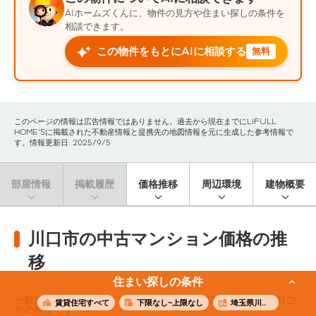
AIホームズくんに、物件の見方や住まい探しの条件を
相談できます。
この物件をもとにAIに相談する
無料
このページの情報は広告情報ではありません。過去から現在までにLIFULL
HOME'Sに掲載された不動産情報と提携先の地図情報を元に生成した参考情報で
す。情報更新日: 2025/9/5
部屋情報
掲載履歴
価格推移
周辺環境
建物概要
川口市の中古マンション価格の推
移
住まい探しの条件
一般的なファミリー向けの中古マンション価格（※）の3ヶ月ご
賃貸住宅すべて
下限なし~上限なし
埼玉県川口市
との推移です。