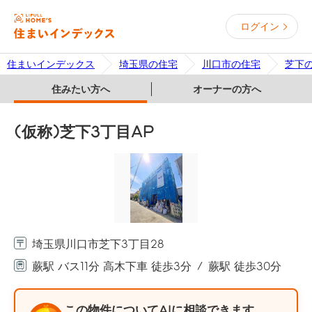
ログイン
住まいインデックス
埼玉県の住宅
川口市の住宅
芝下
住みたい方へ
オーナーの方へ
(仮称)芝下3丁目AP
埼玉県川口市芝下3丁目28
蕨駅 バス11分 高木下車 徒歩3分
蕨駅 徒歩30分
この物件についてAIに相談できます