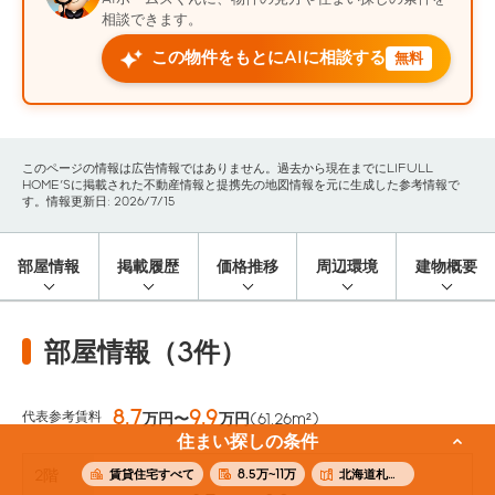
相談できます。
この物件をもとにAIに相談する
無料
このページの情報は広告情報ではありません。過去から現在までにLIFULL
HOME'Sに掲載された不動産情報と提携先の地図情報を元に生成した参考情報で
す。情報更新日: 2026/7/15
部屋情報
掲載履歴
価格推移
周辺環境
建物概要
部屋情報（3件）
8.7
9.9
代表参考賃料
万円〜
万円
(61.26m²)
住まい探しの条件
賃貸住宅すべて
8.5万~11万
北海道札幌市白石区
2階
-
参考価格