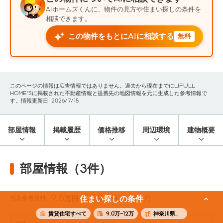
AIホームズくんに、物件の見方や住まい探しの条件を
相談できます。
この物件をもとにAIに相談する
無料
このページの情報は広告情報ではありません。過去から現在までにLIFULL
HOME'Sに掲載された不動産情報と提携先の地図情報を元に生成した参考情報で
す。情報更新日: 2026/7/15
部屋情報
掲載履歴
価格推移
周辺環境
建物概要
部屋情報（3件）
9.6
10.9
代表参考賃料
住まい探しの条件
万円〜
万円
(26.46m²)
賃貸住宅すべて
9.0万~12万
神奈川県横浜市西区