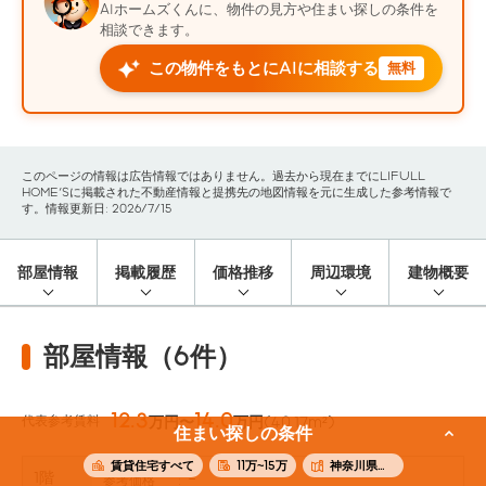
AIホームズくんに、物件の見方や住まい探しの条件を
相談できます。
この物件をもとにAIに相談する
無料
このページの情報は広告情報ではありません。過去から現在までにLIFULL
HOME'Sに掲載された不動産情報と提携先の地図情報を元に生成した参考情報で
す。情報更新日: 2026/7/15
部屋情報
掲載履歴
価格推移
周辺環境
建物概要
部屋情報（6件）
12.3
14.0
代表参考賃料
万円〜
万円
(40.17m²)
住まい探しの条件
賃貸住宅すべて
11万~15万
神奈川県横浜市港南区
1階
-
参考価格