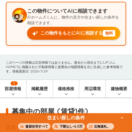
この物件についてAIに相談できます
AIホームズくんに、物件の見方や住まい探しの条件を
相談できます。
この物件をもとにAIに相談する
無料
このページの情報は広告情報ではありません。過去から現在までにLIFULL
HOME'Sに掲載された不動産情報と提携先の地図情報を元に生成した参考情報で
す。情報更新日: 2026/7/29
1
部屋情報
掲載履歴
価格推移
周辺環境
建物概要
募集中の部屋 (賃貸1件)
住まい探しの条件
賃貸住宅すべて
下限なし~6.0万
北海道札幌市白石区
賃貸
1
件