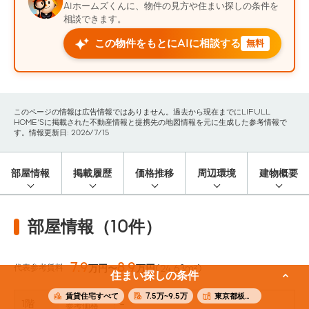
AIホームズくんに、物件の見方や住まい探しの条件を
相談できます。
この物件をもとにAIに相談する
無料
このページの情報は広告情報ではありません。過去から現在までにLIFULL
HOME'Sに掲載された不動産情報と提携先の地図情報を元に生成した参考情報で
す。情報更新日: 2026/7/15
部屋情報
掲載履歴
価格推移
周辺環境
建物概要
部屋情報（10件）
7.9
8.9
代表参考賃料
万円〜
万円
(24.63m²)
住まい探しの条件
賃貸住宅すべて
7.5万~9.5万
東京都板橋区
1階
-
参考価格