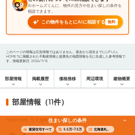
AIホームズくんに、物件の見方や住まい探しの条件を
相談できます。
この物件をもとにAIに相談する
無料
このページの情報は広告情報ではありません。過去から現在までにLIFULL
HOME'Sに掲載された不動産情報と提携先の地図情報を元に生成した参考情報で
す。情報更新日: 2026/7/15
部屋情報
掲載履歴
価格推移
周辺環境
建物概要
部屋情報（11件）
5.9
6.7
代表参考賃料
住まい探しの条件
万円〜
万円
(36.26m²)
賃貸住宅すべて
5.5万~7.5万
北海道札幌市中央区