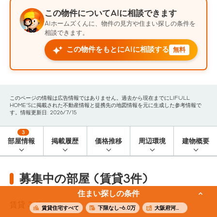
この物件についてAIに相談できます
AIホームズくんに、物件の見方や住まい探しの条件を
相談できます。
この物件をもとにAIに相談する
無料
このページの情報は広告情報ではありません。過去から現在までにLIFULL
HOME'Sに掲載された不動産情報と提携先の地図情報を元に生成した参考情報で
す。情報更新日: 2026/7/15
3
部屋情報
掲載履歴
価格推移
周辺環境
建物概要
募集中の部屋 (賃貸3件)
住まい探しの条件
賃貸
3
件
賃貸住宅すべて
下限なし~6.0万
大阪府河内長野市