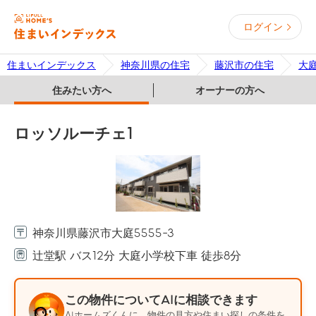
ログイン
住まいインデックス
神奈川県の住宅
藤沢市の住宅
大
住みたい方へ
オーナーの方へ
ロッソルーチェ1
神奈川県藤沢市大庭5555-3
辻堂駅 バス12分 大庭小学校下車 徒歩8分
この物件についてAIに相談できます
AIホームズくんに、物件の見方や住まい探しの条件を