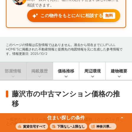
相談できます。
この物件をもとにAIに相談する
無料
このページの情報は広告情報ではありません。過去から現在までにLIFULL
HOME'Sに掲載された不動産情報と提携先の地図情報を元に生成した参考情報で
す。情報更新日: 2025/10/2
部屋情報
掲載履歴
価格推移
周辺環境
建物概要
藤沢市の中古マンション価格の推
移
住まい探しの条件
一般的なファミリー向けの中古マンション価格（※）の3ヶ月ご
との推移です。
賃貸住宅すべて
下限なし~上限なし
神奈川県藤沢市