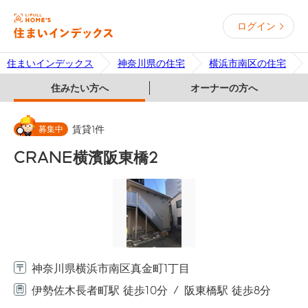
ログイン
住まいインデックス
神奈川県の住宅
横浜市南区の住宅
住みたい方へ
オーナーの方へ
募集中
賃貸
1
件
CRANE横濱阪東橋2
神奈川県横浜市南区真金町1丁目
伊勢佐木長者町駅 徒歩10分
阪東橋駅 徒歩8分