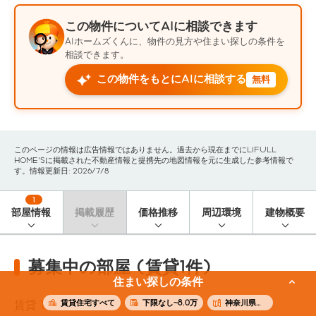
この物件についてAIに相談できます
AIホームズくんに、物件の見方や住まい探しの条件を
相談できます。
この物件をもとにAIに相談する
無料
このページの情報は広告情報ではありません。過去から現在までにLIFULL
HOME'Sに掲載された不動産情報と提携先の地図情報を元に生成した参考情報で
す。情報更新日: 2026/7/8
1
部屋情報
掲載履歴
価格推移
周辺環境
建物概要
募集中の部屋 (賃貸1件)
住まい探しの条件
賃貸住宅すべて
下限なし~8.0万
神奈川県横浜市南区
賃貸
1
件