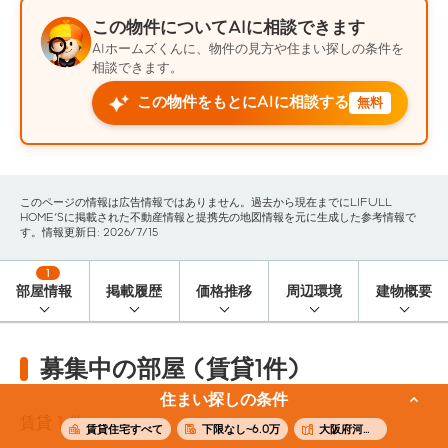
この物件についてAIに相談できます
AIホームズくんに、物件の見方や住まい探しの条件を
相談できます。
この物件をもとにAIに相談する
無料
このページの情報は広告情報ではありません。過去から現在までにLIFULL
HOME'Sに掲載された不動産情報と提携先の地図情報を元に生成した参考情報で
す。情報更新日: 2026/7/15
1
部屋情報
掲載履歴
価格推移
周辺環境
建物概要
募集中の部屋 (賃貸1件)
住まい探しの条件
賃貸
1
件
賃貸住宅すべて
下限なし~6.0万
大阪府河内長野市