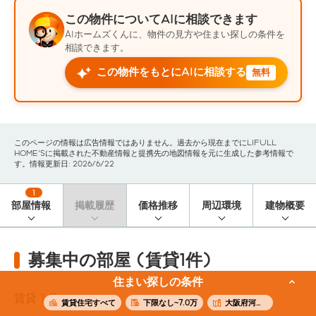
この物件についてAIに相談できます
AIホームズくんに、物件の見方や住まい探しの条件を
相談できます。
この物件をもとにAIに相談する
無料
このページの情報は広告情報ではありません。過去から現在までにLIFULL
HOME'Sに掲載された不動産情報と提携先の地図情報を元に生成した参考情報で
す。情報更新日: 2026/6/22
1
部屋情報
掲載履歴
価格推移
周辺環境
建物概要
募集中の部屋 (賃貸1件)
住まい探しの条件
賃貸
1
件
賃貸住宅すべて
下限なし~7.0万
大阪府河内長野市