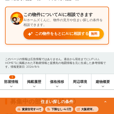
この物件についてAIに相談できます
AIホームズくんに、物件の見方や住まい探しの条件を
相談できます。
この物件をもとにAIに相談する
無料
このページの情報は広告情報ではありません。過去から現在までにLIFULL
HOME'Sに掲載された不動産情報と提携先の地図情報を元に生成した参考情報で
す。情報更新日: 2026/8/6
1
部屋情報
掲載履歴
価格推移
周辺環境
建物概要
募集中の部屋 (賃貸1件)
住まい探しの条件
賃貸住宅すべて
下限なし~4.0万
大阪府河内長野市