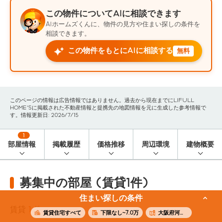
この物件についてAIに相談できます
AIホームズくんに、物件の見方や住まい探しの条件を
相談できます。
この物件をもとにAIに相談する
無料
このページの情報は広告情報ではありません。過去から現在までにLIFULL
HOME'Sに掲載された不動産情報と提携先の地図情報を元に生成した参考情報で
す。情報更新日: 2026/7/15
1
部屋情報
掲載履歴
価格推移
周辺環境
建物概要
募集中の部屋 (賃貸1件)
住まい探しの条件
賃貸
1
件
賃貸住宅すべて
下限なし~7.0万
大阪府河内長野市