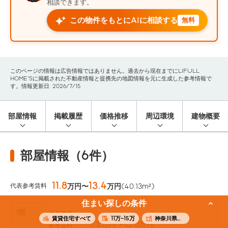
相談できます。
この物件をもとにAIに相談する
無料
このページの情報は広告情報ではありません。過去から現在までにLIFULL
HOME'Sに掲載された不動産情報と提携先の地図情報を元に生成した参考情報で
す。情報更新日: 2026/7/15
部屋情報
掲載履歴
価格推移
周辺環境
建物概要
部屋情報（6件）
11.8
13.4
代表参考賃料
万円〜
万円
(40.13m²)
住まい探しの条件
1階
-
参考価格
賃貸住宅すべて
11万~15万
神奈川県横浜市港南区
11.5
〜13.0
万円
万円
参考賃料