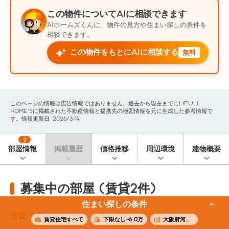
この物件についてAIに相談できます
AIホームズくんに、物件の見方や住まい探しの条件を
相談できます。
この物件をもとにAIに相談する
無料
このページの情報は広告情報ではありません。過去から現在までにLIFULL
HOME'Sに掲載された不動産情報と提携先の地図情報を元に生成した参考情報で
す。情報更新日: 2026/3/4
2
部屋情報
掲載履歴
価格推移
周辺環境
建物概要
募集中の部屋 (賃貸2件)
住まい探しの条件
賃貸
2
件
賃貸住宅すべて
下限なし~6.0万
大阪府河内長野市