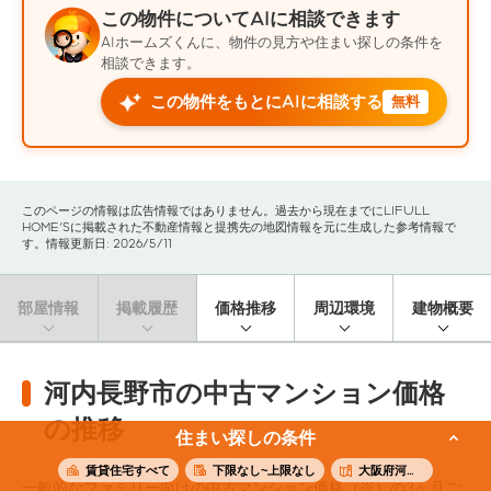
この物件についてAIに相談できます
AIホームズくんに、物件の見方や住まい探しの条件を
相談できます。
この物件をもとにAIに相談する
無料
このページの情報は広告情報ではありません。過去から現在までにLIFULL
HOME'Sに掲載された不動産情報と提携先の地図情報を元に生成した参考情報で
す。情報更新日: 2026/5/11
部屋情報
掲載履歴
価格推移
周辺環境
建物概要
河内長野市の中古マンション価格
の推移
住まい探しの条件
賃貸住宅すべて
下限なし~上限なし
大阪府河内長野市
一般的なファミリー向けの中古マンション価格（※）の3ヶ月ご