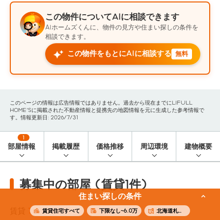
この物件についてAIに相談できます
AIホームズくんに、物件の見方や住まい探しの条件を
相談できます。
この物件をもとにAIに相談する
無料
このページの情報は広告情報ではありません。過去から現在までにLIFULL
HOME'Sに掲載された不動産情報と提携先の地図情報を元に生成した参考情報で
す。情報更新日: 2026/7/31
1
部屋情報
掲載履歴
価格推移
周辺環境
建物概要
募集中の部屋 (賃貸1件)
住まい探しの条件
賃貸
1
件
賃貸住宅すべて
下限なし~6.0万
北海道札幌市中央区