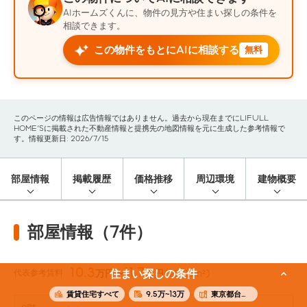
AIホームズくんに、物件の見方や住まい探しの条件を
相談できます。
この物件をもとにAIに相談する
無料
このページの情報は広告情報ではありません。過去から現在までにLIFULL
HOME'Sに掲載された不動産情報と提携先の地図情報を元に生成した参考情報で
す。情報更新日: 2026/7/15
部屋情報
掲載履歴
価格推移
周辺環境
建物概要
部屋情報（7件）
10.3
11.7
代表参考賃料
住まい探しの条件
万円〜
万円
(25.28m²)
賃貸住宅すべて
9.5万~13万
東京都台東区