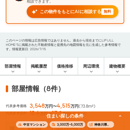
相談できます。
この物件をもとにAIに相談する
無料
このページの情報は広告情報ではありません。過去から現在までにLIFULL
HOME'Sに掲載された不動産情報と提携先の地図情報を元に生成した参考情報で
す。情報更新日: 2026/7/15
部屋情報
掲載履歴
価格推移
周辺環境
建物概要
部屋情報（8件）
3,548
4,515
代表参考価格
万円〜
万円
(73.8m²)
15.4
17.3
代表参考賃料
万円〜
万円
(73.8m²)
住まい探しの条件
中古マンション
3,000万~5,000万
神奈川県横浜市南区
1階
3,548
〜4,515
万円
万円
参考価格