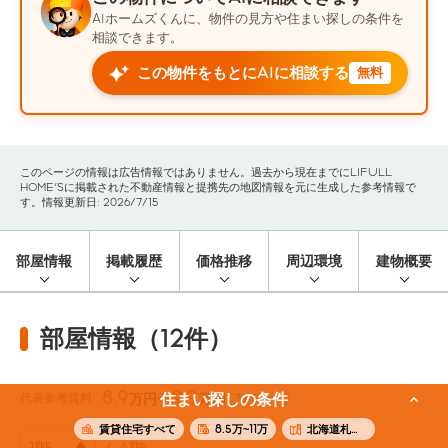
AIホームズくんに、物件の見方や住まい探しの条件を
相談できます。
この物件をもとにAIに相談する
無料
このページの情報は広告情報ではありません。過去から現在までにLIFULL
HOME'Sに掲載された不動産情報と提携先の地図情報を元に生成した参考情報で
す。情報更新日: 2026/7/15
部屋情報
掲載履歴
価格推移
周辺環境
建物概要
部屋情報（12件）
8.9
9.9
代表参考賃料
住まい探しの条件
万円〜
万円
(74.51m²)
賃貸住宅すべて
8.5万~11万
北海道札幌市西区