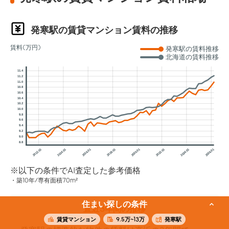
発寒駅の賃貸マンション賃料の推移
賃料(万円)
発寒駅の賃料推移
北海道の賃料推移
11.4
11.2
11.0
10.8
10.6
10.4
10.2
10.0
9.8
9.6
9.4
9.2
9.0
8.8
2012.01
2014.01
2016.01
2018.01
2020.01
2022.01
2024.01
2026.01
※以下の条件でAI査定した参考価格
築10年/専有面積70m²
住まい探しの条件
直近3年間の推移
賃貸マンション
9.5万~13万
発寒駅