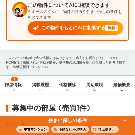
この物件についてAIに相談できます
AIホームズくんに、物件の見方や住まい探しの条件を
相談できます。
この物件をもとにAIに相談する
無料
このページの情報は広告情報ではありません。過去から現在までにLIFULL
HOME'Sに掲載された不動産情報と提携先の地図情報を元に生成した参考情報で
す。情報更新日: 2026/7/15
1
部屋情報
掲載履歴
価格推移
周辺環境
建物概要
募集中の部屋 (売買1件)
住まい探しの条件
売買
1
件
中古マンション
下限なし~5,000万
埼玉県さいたま市浦和区