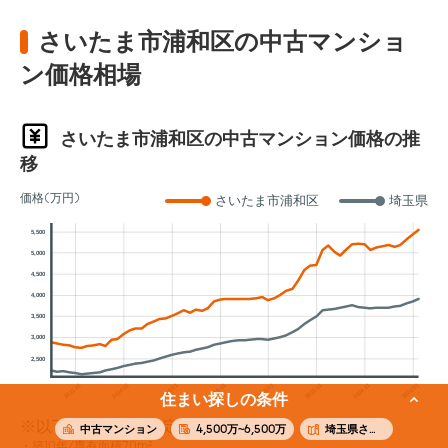
さいたま市浦和区の中古マンショ
ン価格相場
さいたま市浦和区の中古マンション価格の推
移
価格(万円)
さいたま市浦和区
埼玉県
5,500
5,000
4,500
4,000
3,500
3,000
2,500
2012.01
2014.01
2016.01
2018.01
2020.01
2022.01
2024.01
2026.01
住まい探しの条件
※以下の条件でAI査定した参考価格
中古マンション
4,500万~6,500万
埼玉県さいたま市浦和区
築10年/専有面積70m²