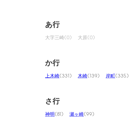
あ行
大字三崎
(0)
大原
(0)
か行
上木崎
(331)
木崎
(139)
岸町
(335)
さ行
神明
(81)
瀬ヶ崎
(99)