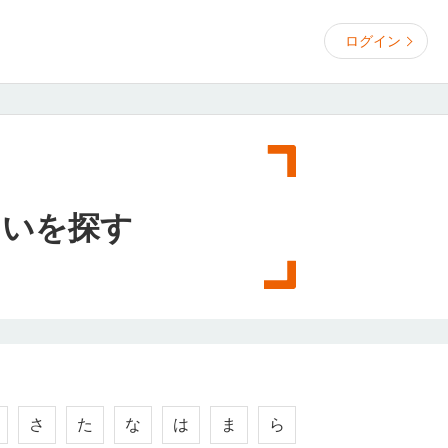
ログイン
まいを探す
さ
た
な
は
ま
ら