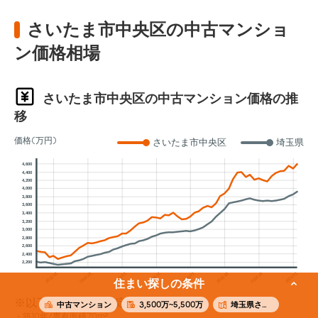
さいたま市中央区の中古マンショ
ン価格相場
さいたま市中央区の中古マンション価格の推
移
価格(万円)
さいたま市中央区
埼玉県
4,600
4,400
4,200
4,000
3,800
3,600
3,400
3,200
3,000
2,800
2,600
2,400
2,200
2012.01
2014.01
2016.01
2018.01
2020.01
2022.01
2024.01
2026.01
住まい探しの条件
※以下の条件でAI査定した参考価格
中古マンション
3,500万~5,500万
埼玉県さいたま市中央区
築10年/専有面積70m²