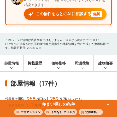
相談できます。
この物件をもとにAIに相談する
無料
このページの情報は広告情報ではありません。過去から現在までにLIFULL
HOME'Sに掲載された不動産情報と提携先の地図情報を元に生成した参考情報で
す。情報更新日: 2026/7/15
部屋情報
掲載履歴
価格推移
周辺環境
建物概要
部屋情報（17件）
958
1,289
代表参考価格
万円〜
万円
(48.6m²)
住まい探しの条件
6.7
7.8
代表参考賃料
万円〜
万円
(48.6m²)
中古マンション
下限なし~2,000万
北海道札幌市中央区