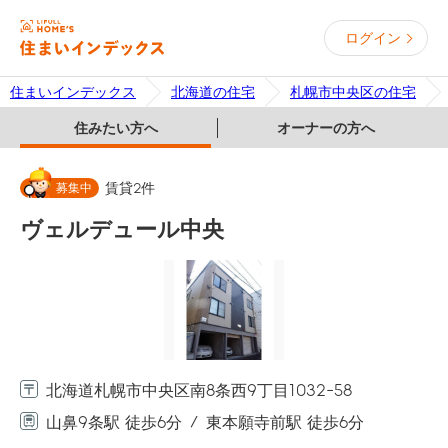
ログイン
住まいインデックス
北海道の住宅
札幌市中央区の住宅
住みたい方へ
オーナーの方へ
募集中
賃貸
2
件
ヴェルデュール中央
北海道札幌市中央区南8条西9丁目1032-58
山鼻9条駅 徒歩6分
東本願寺前駅 徒歩6分