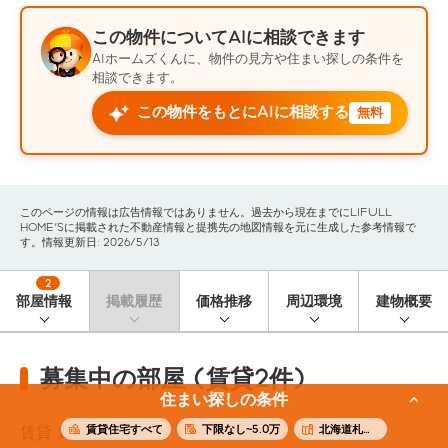
この物件についてAIに相談できます
AIホームズくんに、物件の見方や住まい探しの条件を
相談できます。
この物件をもとにAIに相談する
無料
このページの情報は広告情報ではありません。過去から現在までにLIFULL
HOME'Sに掲載された不動産情報と提携先の地図情報を元に生成した参考情報で
す。情報更新日: 2026/5/13
2
部屋情報
掲載履歴
価格推移
周辺環境
建物概要
募集中の部屋 (賃貸2件)
住まい探しの条件
賃貸住宅すべて
下限なし~5.0万
北海道札幌市中央区
賃貸
2
件