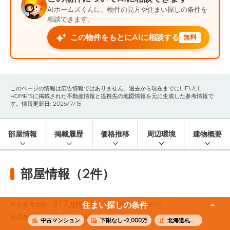
AIホームズくんに、物件の見方や住まい探しの条件を
相談できます。
この物件をもとにAIに相談する
無料
このページの情報は広告情報ではありません。過去から現在までにLIFULL
HOME'Sに掲載された不動産情報と提携先の地図情報を元に生成した参考情報で
す。情報更新日: 2026/7/15
部屋情報
掲載履歴
価格推移
周辺環境
建物概要
部屋情報（2件）
917
1,354
代表参考価格
住まい探しの条件
万円〜
万円
(73.26m²)
7.5
8.3
代表参考賃料
万円〜
万円
(73.26m²)
中古マンション
下限なし~2,000万
北海道札幌市中央区