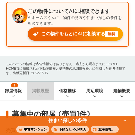
この物件についてAIに相談できます
AIホームズくんに、物件の見方や住まい探しの条件を
相談できます。
この物件をもとにAIに相談する
無料
このページの情報は広告情報ではありません。過去から現在までにLIFULL
HOME'Sに掲載された不動産情報と提携先の地図情報を元に生成した参考情報で
す。情報更新日: 2026/7/15
1
部屋情報
掲載履歴
価格推移
周辺環境
建物概要
募集中の部屋 (売買1件)
住まい探しの条件
中古マンション
下限なし~6,500万
北海道札幌市中央区
売買
1
件