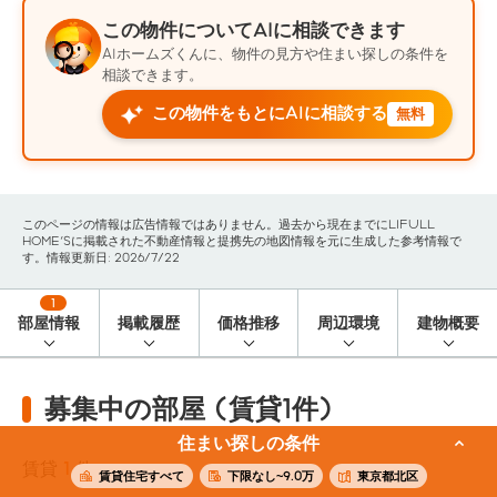
この物件についてAIに相談できます
AIホームズくんに、物件の見方や住まい探しの条件を
相談できます。
この物件をもとにAIに相談する
無料
このページの情報は広告情報ではありません。過去から現在までにLIFULL
HOME'Sに掲載された不動産情報と提携先の地図情報を元に生成した参考情報で
す。情報更新日: 2026/7/22
1
部屋情報
掲載履歴
価格推移
周辺環境
建物概要
募集中の部屋 (賃貸1件)
住まい探しの条件
賃貸
1
件
賃貸住宅すべて
下限なし~9.0万
東京都北区