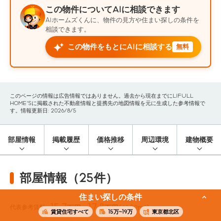
この物件についてAIに相談できます
AIホームズくんに、物件の見方や住まい探しの条件を
相談できます。
この物件をもとにAIに相談する
無料
このページの情報は広告情報ではありません。過去から現在までにLIFULL
HOME'Sに掲載された不動産情報と提携先の地図情報を元に生成した参考情報で
す。情報更新日: 2026/8/5
部屋情報
掲載履歴
価格推移
周辺環境
建物概要
部屋情報（25件）
住まい探しの条件
15.7
17.8
代表参考賃料
万円〜
万円
(41.32m²)
賃貸住宅すべて
15万~19万
東京都北区