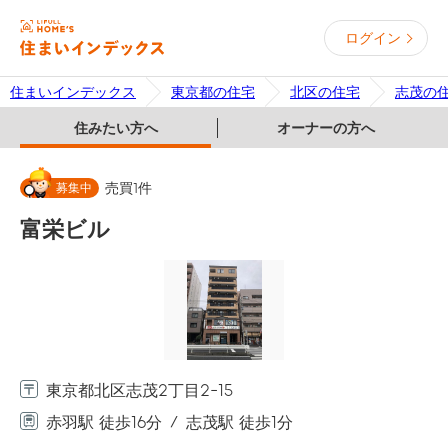
ログイン
住まいインデックス
東京都の住宅
北区の住宅
志茂の
住みたい方へ
オーナーの方へ
募集中
売買
1
件
富栄ビル
東京都北区志茂2丁目2-15
赤羽駅 徒歩16分
志茂駅 徒歩1分