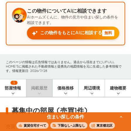
この物件についてAIに相談できます
AIホームズくんに、物件の見方や住まい探しの条件を
相談できます。
この物件をもとにAIに相談する
無料
このページの情報は広告情報ではありません。過去から現在までにLIFULL
HOME'Sに掲載された不動産情報と提携先の地図情報を元に生成した参考情報で
す。情報更新日: 2026/7/28
1
部屋情報
掲載履歴
価格推移
周辺環境
建物概要
募集中の部屋 (売買1件)
住まい探しの条件
賃貸住宅すべて
下限なし~上限なし
東京都北区
売買
1
件