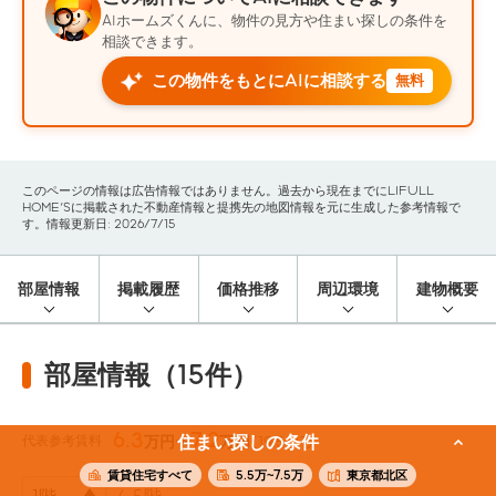
AIホームズくんに、物件の見方や住まい探しの条件を
相談できます。
この物件をもとにAIに相談する
無料
このページの情報は広告情報ではありません。過去から現在までにLIFULL
HOME'Sに掲載された不動産情報と提携先の地図情報を元に生成した参考情報で
す。情報更新日: 2026/7/15
部屋情報
掲載履歴
価格推移
周辺環境
建物概要
部屋情報（15件）
6.3
7.2
代表参考賃料
住まい探しの条件
万円〜
万円
(19.5m²)
賃貸住宅すべて
5.5万~7.5万
東京都北区