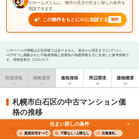
AIホームズくんに、物件の見方や住まい探しの条件を
相談できます。
この物件をもとにAIに相談する
無料
このページの情報は広告情報ではありません。過去から現在までにLIFULL
HOME'Sに掲載された不動産情報と提携先の地図情報を元に生成した参考情報で
す。情報更新日: 2026/6/11
部屋情報
掲載履歴
価格推移
周辺環境
建物概要
札幌市白石区の中古マンション価
格の推移
住まい探しの条件
一般的なファミリー向けの中古マンション価格（※）の3ヶ月ご
との推移です。
賃貸住宅すべて
下限なし~上限なし
北海道札幌市白石区