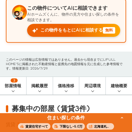
この物件についてAIに相談できます
AIホームズくんに、物件の見方や住まい探しの条件を
相談できます。
この物件をもとにAIに相談する
無料
このページの情報は広告情報ではありません。過去から現在までにLIFULL
HOME'Sに掲載された不動産情報と提携先の地図情報を元に生成した参考情報で
す。情報更新日: 2026/7/29
3
部屋情報
掲載履歴
価格推移
周辺環境
建物概要
募集中の部屋 (賃貸3件)
住まい探しの条件
賃貸
3
件
賃貸住宅すべて
下限なし~5.0万
北海道札幌市白石区