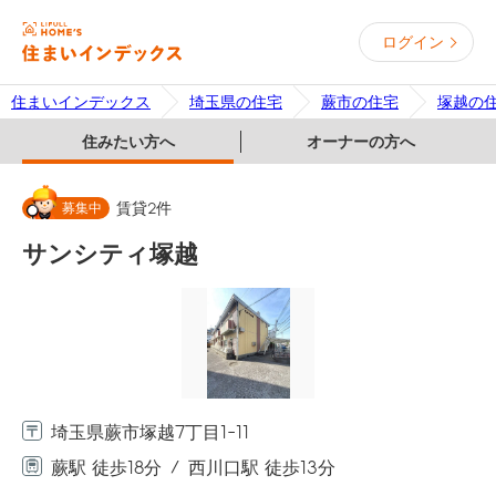
ログイン
住まいインデックス
埼玉県の住宅
蕨市の住宅
塚越の
住みたい方へ
オーナーの方へ
募集中
賃貸
2
件
サンシティ塚越
埼玉県蕨市塚越7丁目1-11
蕨駅 徒歩18分
西川口駅 徒歩13分