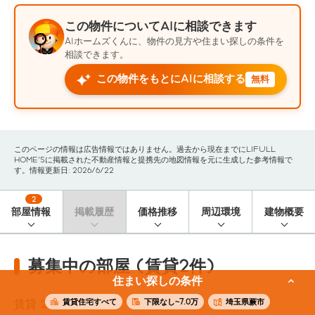
この物件についてAIに相談できます
AIホームズくんに、物件の見方や住まい探しの条件を
相談できます。
この物件をもとにAIに相談する
無料
このページの情報は広告情報ではありません。過去から現在までにLIFULL
HOME'Sに掲載された不動産情報と提携先の地図情報を元に生成した参考情報で
す。情報更新日: 2026/6/22
2
部屋情報
掲載履歴
価格推移
周辺環境
建物概要
募集中の部屋 (賃貸2件)
住まい探しの条件
賃貸住宅すべて
下限なし~7.0万
埼玉県蕨市
賃貸
2
件