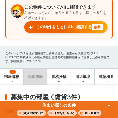
この物件についてAIに相談できます
AIホームズくんに、物件の見方や住まい探しの条件を
相談できます。
この物件をもとにAIに相談する
無料
このページの情報は広告情報ではありません。過去から現在までにLIFULL
HOME'Sに掲載された不動産情報と提携先の地図情報を元に生成した参考情報で
す。情報更新日: 2026/6/11
3
部屋情報
掲載履歴
価格推移
周辺環境
建物概要
募集中の部屋 (賃貸3件)
住まい探しの条件
賃貸
3
件
賃貸住宅すべて
下限なし~5.0万
埼玉県蕨市