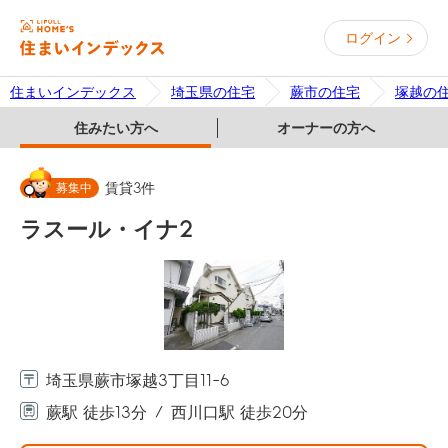
ログイン
住まいインデックス
埼玉県の住宅
蕨市の住宅
塚越の
住みたい方へ
オーナーの方へ
募集中
賃貸
3
件
ラスール・イナ2
埼玉県蕨市塚越3丁目11-6
蕨駅 徒歩13分
西川口駅 徒歩20分