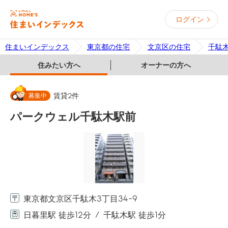
ログイン
住まいインデックス
東京都の住宅
文京区の住宅
千駄
住みたい方へ
オーナーの方へ
募集中
賃貸
2
件
パークウェル千駄木駅前
東京都文京区千駄木3丁目34-9
日暮里駅 徒歩12分
千駄木駅 徒歩1分