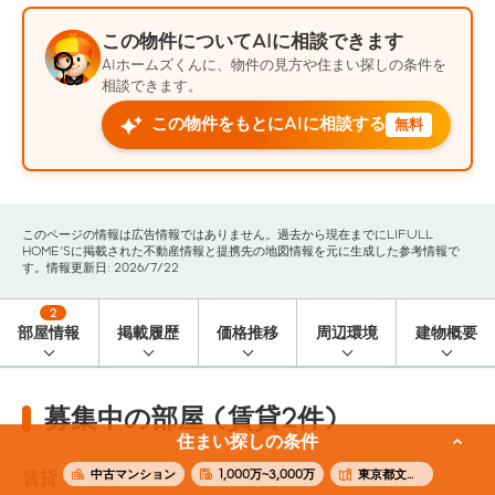
この物件についてAIに相談できます
AIホームズくんに、物件の見方や住まい探しの条件を
相談できます。
この物件をもとにAIに相談する
無料
このページの情報は広告情報ではありません。過去から現在までにLIFULL
HOME'Sに掲載された不動産情報と提携先の地図情報を元に生成した参考情報で
す。情報更新日: 2026/7/22
2
部屋情報
掲載履歴
価格推移
周辺環境
建物概要
募集中の部屋 (賃貸2件)
住まい探しの条件
中古マンション
1,000万~3,000万
東京都文京区
賃貸
2
件