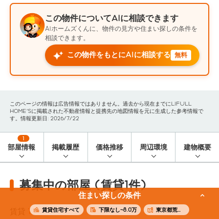
この物件についてAIに相談できます
AIホームズくんに、物件の見方や住まい探しの条件を
相談できます。
この物件をもとにAIに相談する
無料
このページの情報は広告情報ではありません。過去から現在までにLIFULL
HOME'Sに掲載された不動産情報と提携先の地図情報を元に生成した参考情報で
す。情報更新日: 2026/7/22
1
部屋情報
掲載履歴
価格推移
周辺環境
建物概要
募集中の部屋 (賃貸1件)
住まい探しの条件
賃貸住宅すべて
下限なし~8.0万
東京都荒川区
賃貸
1
件