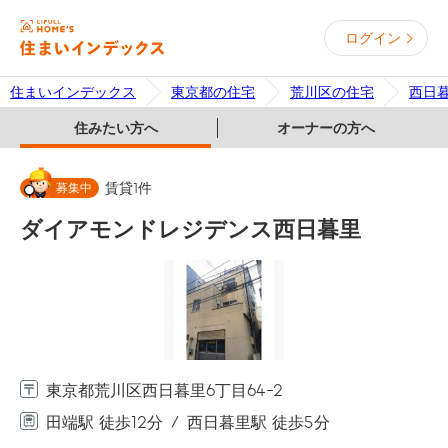
ログイン
住まいインデックス
東京都の住宅
荒川区の住宅
西日
住みたい方へ
オーナーの方へ
募集中
賃貸
1
件
ダイアモンドレジデンス西日暮里
東京都荒川区西日暮里6丁目64-2
田端駅 徒歩12分
西日暮里駅 徒歩5分