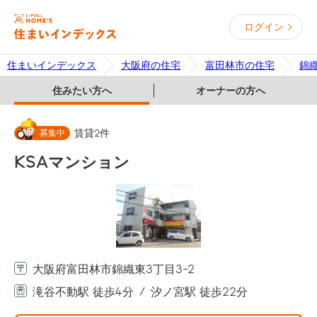
ログイン
住まいインデックス
大阪府の住宅
富田林市の住宅
錦
住みたい方へ
オーナーの方へ
募集中
賃貸
2
件
KSAマンション
大阪府富田林市錦織東3丁目3-2
滝谷不動駅 徒歩4分
汐ノ宮駅 徒歩22分