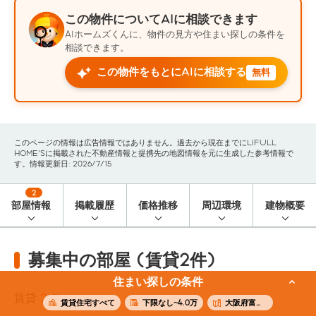
この物件についてAIに相談できます
AIホームズくんに、物件の見方や住まい探しの条件を
相談できます。
この物件をもとにAIに相談する
無料
このページの情報は広告情報ではありません。過去から現在までにLIFULL
HOME'Sに掲載された不動産情報と提携先の地図情報を元に生成した参考情報で
す。情報更新日: 2026/7/15
2
部屋情報
掲載履歴
価格推移
周辺環境
建物概要
募集中の部屋 (賃貸2件)
住まい探しの条件
賃貸
2
件
賃貸住宅すべて
下限なし~4.0万
大阪府富田林市