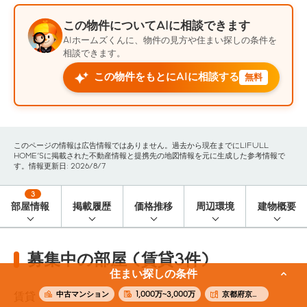
この物件についてAIに相談できます
AIホームズくんに、物件の見方や住まい探しの条件を
相談できます。
この物件をもとにAIに相談する
無料
このページの情報は広告情報ではありません。過去から現在までにLIFULL
HOME'Sに掲載された不動産情報と提携先の地図情報を元に生成した参考情報で
す。情報更新日: 2026/8/7
3
部屋情報
掲載履歴
価格推移
周辺環境
建物概要
募集中の部屋 (賃貸3件)
住まい探しの条件
中古マンション
1,000万~3,000万
京都府京都市下京区
賃貸
3
件