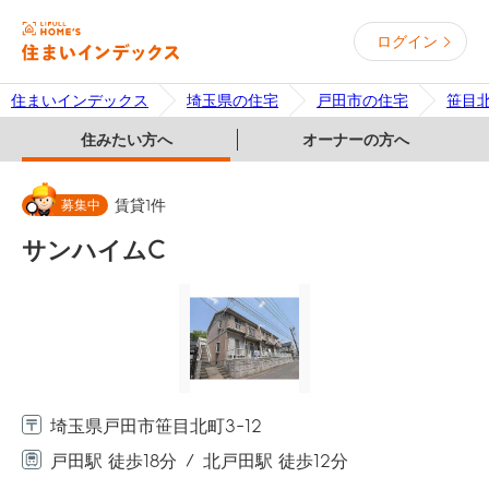
ログイン
住まいインデックス
埼玉県の住宅
戸田市の住宅
笹目
住みたい方へ
オーナーの方へ
募集中
賃貸
1
件
サンハイムC
埼玉県戸田市笹目北町3-12
戸田駅 徒歩18分
北戸田駅 徒歩12分