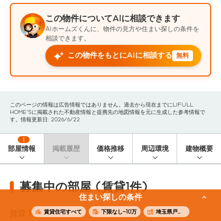
この物件についてAIに相談できます
AIホームズくんに、物件の見方や住まい探しの条件を
相談できます。
この物件をもとにAIに相談する
無料
このページの情報は広告情報ではありません。過去から現在までにLIFULL
HOME'Sに掲載された不動産情報と提携先の地図情報を元に生成した参考情報で
す。情報更新日: 2026/6/22
1
部屋情報
掲載履歴
価格推移
周辺環境
建物概要
募集中の部屋 (賃貸1件)
住まい探しの条件
賃貸住宅すべて
下限なし~10万
埼玉県戸田市
賃貸
1
件