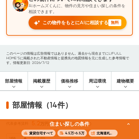
AIホームズくんに、物件の見方や住まい探しの条件を
相談できます。
この物件をもとにAIに相談する
無料
このページの情報は広告情報ではありません。過去から現在までにLIFULL
HOME'Sに掲載された不動産情報と提携先の地図情報を元に生成した参考情報で
す。情報更新日: 2026/7/12
部屋情報
掲載履歴
価格推移
周辺環境
建物概要
部屋情報（14件）
5.2
5.8
代表参考賃料
住まい探しの条件
万円〜
万円
(34.29m²)
賃貸住宅すべて
4.5万~6.5万
北海道札幌市西区