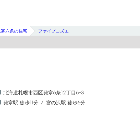
発寒六条の住宅
ファイブコズエ
北海道札幌市西区発寒6条12丁目6-3
発寒駅 徒歩11分
宮の沢駅 徒歩6分