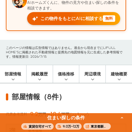
AIホームズくんに、物件の見方や住まい探しの条件を
相談できます。
この物件をもとにAIに相談する
無料
このページの情報は広告情報ではありません。過去から現在までにLIFULL
HOME'Sに掲載された不動産情報と提携先の地図情報を元に生成した参考情報で
す。情報更新日: 2026/7/15
部屋情報
掲載履歴
価格推移
周辺環境
建物概要
部屋情報（8件）
9.2
10.4
代表参考賃料
万円〜
万円
(27.37m²)
住まい探しの条件
賃貸住宅すべて
9.0万~12万
東京都新宿区
2階
-
参考価格