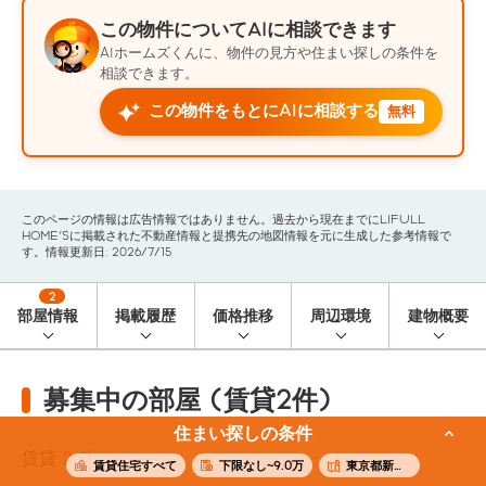
この物件についてAIに相談できます
AIホームズくんに、物件の見方や住まい探しの条件を
相談できます。
この物件をもとにAIに相談する
無料
このページの情報は広告情報ではありません。過去から現在までにLIFULL
HOME'Sに掲載された不動産情報と提携先の地図情報を元に生成した参考情報で
す。情報更新日: 2026/7/15
2
部屋情報
掲載履歴
価格推移
周辺環境
建物概要
募集中の部屋 (賃貸2件)
住まい探しの条件
賃貸
2
件
賃貸住宅すべて
下限なし~9.0万
東京都新宿区