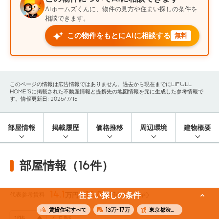
AIホームズくんに、物件の見方や住まい探しの条件を
相談できます。
この物件をもとにAIに相談する
無料
このページの情報は広告情報ではありません。過去から現在までにLIFULL
HOME'Sに掲載された不動産情報と提携先の地図情報を元に生成した参考情報で
す。情報更新日: 2026/7/15
部屋情報
掲載履歴
価格推移
周辺環境
建物概要
部屋情報（16件）
14.1
15.8
代表参考賃料
住まい探しの条件
万円〜
万円
(44.67m²)
賃貸住宅すべて
13万~17万
東京都渋谷区